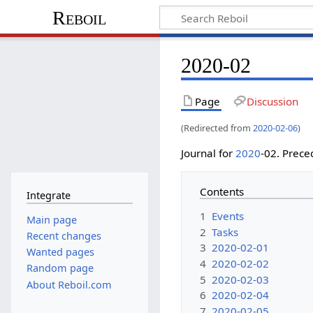
Reboil
2020-02
Page
Discussion
(Redirected from
2020-02-06
)
Journal for
2020
-02. Prec
Contents
Integrate
1
Events
Main page
2
Tasks
Recent changes
3
2020-02-01
Wanted pages
4
2020-02-02
Random page
5
2020-02-03
About Reboil.com
6
2020-02-04
7
2020-02-05