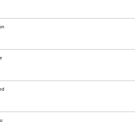
on
e
ed
hu