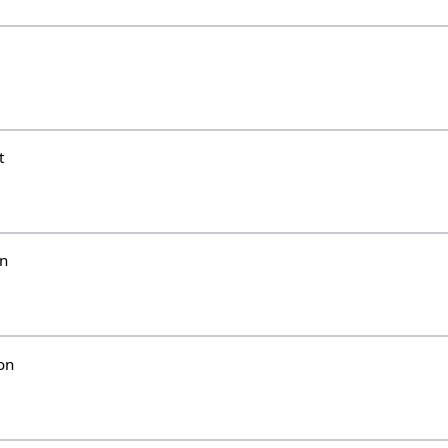
i
t
un
on