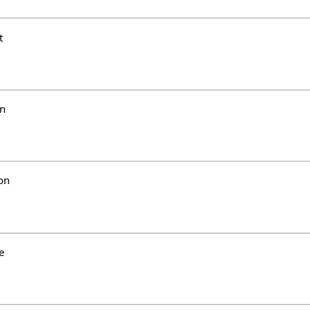
t
un
on
e